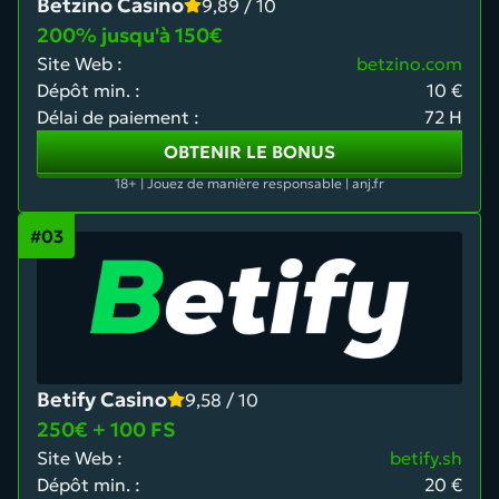
Betzino Casino
9,89 / 10
200% jusqu'à 150€
Site Web :
betzino.com
Dépôt min. :
10 €
Délai de paiement :
72 H
OBTENIR LE BONUS
18+ | Jouez de manière responsable | anj.fr
Betify Casino
9,58 / 10
250€ + 100 FS
Site Web :
betify.sh
Dépôt min. :
20 €