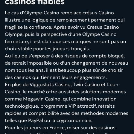
casinos fiables
Le cas d’Olympe-Casino remplace crésus Casino
illustre une logique de remplacement permanent qui
fragilise la confiance. Après avoir vu Cresus Casino
Olympe, puis la perspective d’une Olympe Casino
fermeture, il est clair que ces marques ne sont pas un
choix stable pour les joueurs français.
Au lieu de s’exposer à des risques de compte bloqué,
de retrait impossible ou d’un changement de nouveau
nom tous les ans, il est beaucoup plus sûr de choisir
des casinos qui tiennent leurs engagements.
En plus de Viggoslots Casino, Twin Casino et Leon
Casino, le marché offre aussi des solutions modernes
comme Megawin Casino, qui combine innovation
technologique, programme VIP attractif, retraits
rapides et compatibilité avec des méthodes modernes
telles que PayPal ou la cryptomonnaie.
Pour les joueurs en France, miser sur des casinos