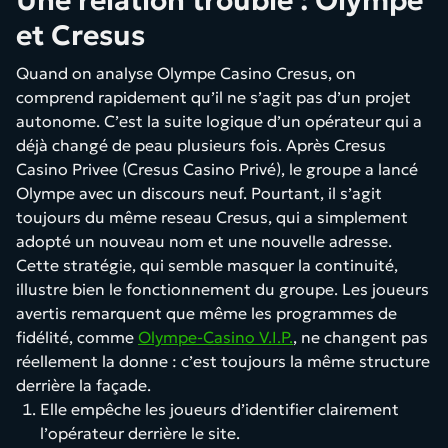
Une relation trouble : Olympe
et Cresus
Quand on analyse Olympe Casino Cresus, on
comprend rapidement qu’il ne s’agit pas d’un projet
autonome. C’est la suite logique d’un opérateur qui a
déjà changé de peau plusieurs fois. Après Cresus
Casino Privee (Cresus Casino Privé), le groupe a lancé
Olympe avec un discours neuf. Pourtant, il s’agit
toujours du même reseau Cresus, qui a simplement
adopté un nouveau nom et une nouvelle adresse.
Cette stratégie, qui semble masquer la continuité,
illustre bien le fonctionnement du groupe. Les joueurs
avertis remarquent que même les programmes de
fidélité, comme
Olympe-Casino V.I.P.
, ne changent pas
réellement la donne : c’est toujours la même structure
derrière la façade.
Elle empêche les joueurs d’identifier clairement
l’opérateur derrière le site.