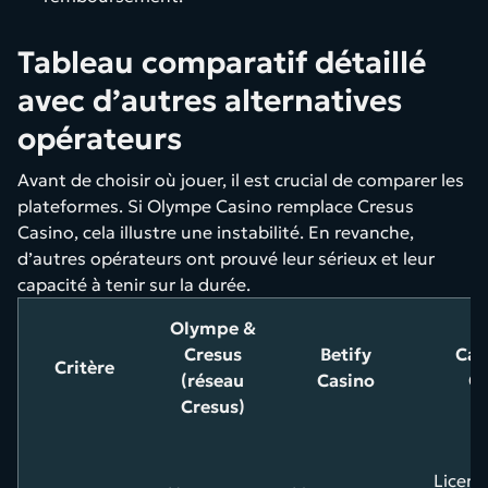
Tableau comparatif détaillé
avec d’autres alternatives
opérateurs
Avant de choisir où jouer, il est crucial de comparer les
plateformes. Si Olympe Casino remplace Cresus
Casino, cela illustre une instabilité. En revanche,
d’autres opérateurs ont prouvé leur sérieux et leur
capacité à tenir sur la durée.
Olympe &
Cresus
Betify
Cas
Critère
(réseau
Casino
Ca
Cresus)
Licenc