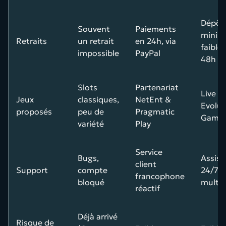
Dépôt
Souvent
Paiements
mini
Retraits
un retrait
en 24h, via
faible,
impossible
PayPal
48h
Slots
Partenariat
Live a
Jeux
classiques,
NetEnt &
Evolut
proposés
peu de
Pragmatic
Gamin
variété
Play
Service
Bugs,
Assist
client
Support
compte
24/7
francophone
bloqué
multil
réactif
Déjà arrivé
Risque de