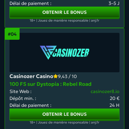
Délai de paiement :
3–5 J
OBTENIR LE BONUS
18+ | Jouez de manière responsable | anj.fr
Casinozer Casino
9,43 / 10
100 FS sur Dystopia : Rebel Road
Site Web :
casinozer8.io
Dépôt min. :
20 €
Délai de paiement :
24 H
OBTENIR LE BONUS
18+ | Jouez de manière responsable | anj.fr