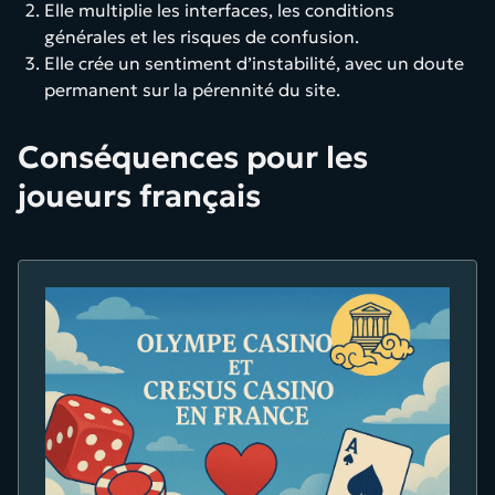
Elle multiplie les interfaces, les conditions
générales et les risques de confusion.
Elle crée un sentiment d’instabilité, avec un doute
permanent sur la pérennité du site.
Conséquences pour les
joueurs français