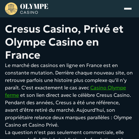
Cresus Casino
Retrait
VIP
Fermeture
Cresus Casino, Privé et
Remplacement
Olympe Casino en
France
Le marché des casinos en ligne en France est en
constante mutation. Derrière chaque nouveau site, on
retrouve parfois une histoire plus complexe qu’il n’y
paraît. C’est exactement le cas avec
Casino Olympe
ferme
et son lien direct avec le célèbre Cresus Casino.
Pendant des années, Cresus a été une référence,
avant d’être retiré du marché. Aujourd’hui, son
propriétaire relance deux marques parallèles : Olympe
Casino et Casino Privé.
La question n’est pas seulement commerciale, elle