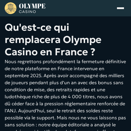
Cresus Casino
Retrait
VIP
Fermeture
Qu'est-ce qui
Remplacement
remplacera Olympe
Casino en France ?
Nous regrettons profondément la fermeture définitive
de notre plateforme en France intervenue en
septembre 2025. Après avoir accompagné des milliers
de joueurs pendant plus d’un an avec des bonus sans
condition de mise, des retraits rapides et une
ludothèque riche de plus de 4 000 titres, nous avons
dû céder face à la pression réglementaire renforcée de
l’ANJ. Aujourd’hui, seul le retrait des soldes reste
possible via le support. Mais nous ne vous laissons pas
sans solution : notre équipe éditoriale a analysé le