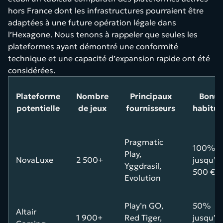
hors France dont les infrastructures pourraient être
adaptées à une future opération légale dans
l’Hexagone. Nous tenons à rappeler que seules les
plateformes ayant démontré une conformité
technique et une capacité d’expansion rapide ont été
considérées.
Plateforme
Nombre
Principaux
Bonus
potentielle
de jeux
fournisseurs
habitue
Pragmatic
100%
Play,
NovaLuxe
2 500+
jusqu’à
Yggdrasil,
500 €
Evolution
Play’n GO,
50%
Altair
1 900+
Red Tiger,
jusqu’à