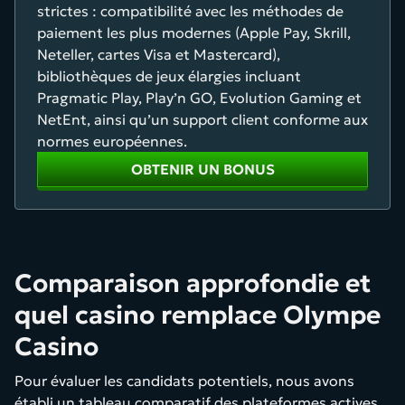
strictes : compatibilité avec les méthodes de
paiement les plus modernes (Apple Pay, Skrill,
Neteller, cartes Visa et Mastercard),
bibliothèques de jeux élargies incluant
Pragmatic Play, Play’n GO, Evolution Gaming et
NetEnt, ainsi qu’un support client conforme aux
normes européennes.
OBTENIR UN BONUS
Comparaison approfondie et
quel casino remplace Olympe
Casino
Pour évaluer les candidats potentiels, nous avons
établi un tableau comparatif des plateformes actives