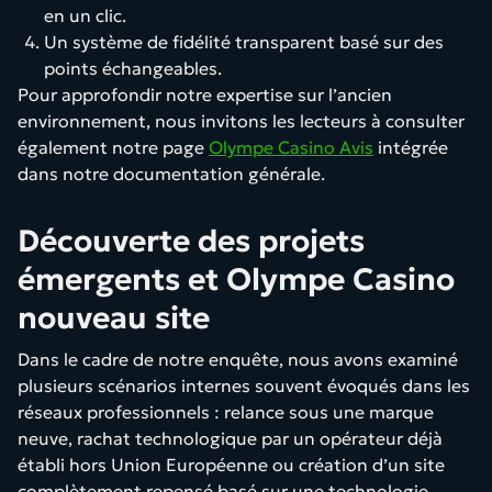
en un clic.
Un système de fidélité transparent basé sur des
points échangeables.
Pour approfondir notre expertise sur l’ancien
environnement, nous invitons les lecteurs à consulter
également notre page
Olympe Casino Avis
intégrée
dans notre documentation générale.
Découverte des projets
émergents et Olympe Casino
nouveau site
Dans le cadre de notre enquête, nous avons examiné
plusieurs scénarios internes souvent évoqués dans les
réseaux professionnels : relance sous une marque
neuve, rachat technologique par un opérateur déjà
établi hors Union Européenne ou création d’un site
complètement repensé basé sur une technologie