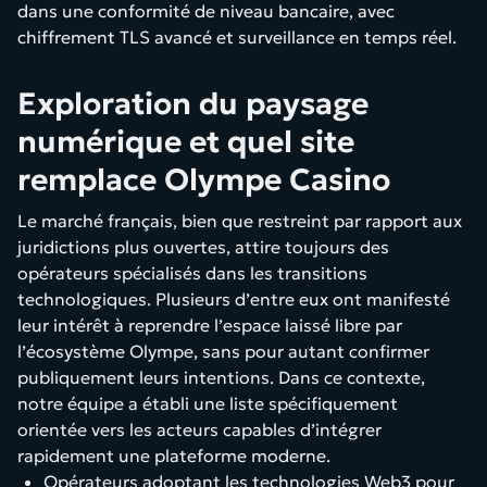
dans une conformité de niveau bancaire, avec
chiffrement TLS avancé et surveillance en temps réel.
Exploration du paysage
numérique et quel site
remplace Olympe Casino
Le marché français, bien que restreint par rapport aux
juridictions plus ouvertes, attire toujours des
opérateurs spécialisés dans les transitions
technologiques. Plusieurs d’entre eux ont manifesté
leur intérêt à reprendre l’espace laissé libre par
l’écosystème Olympe, sans pour autant confirmer
publiquement leurs intentions. Dans ce contexte,
notre équipe a établi une liste spécifiquement
orientée vers les acteurs capables d’intégrer
rapidement une plateforme moderne.
Opérateurs adoptant les technologies Web3 pour