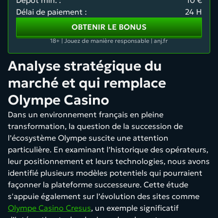
Dépôt min. :
10 €
Délai de paiement :
24 H
OBTENIR LE BONUS
18+ | Jouez de manière responsable | anj.fr
Analyse stratégique du
marché et qui remplace
Olympe Casino
Dans un environnement français en pleine
transformation, la question de la succession de
l’écosystème Olympe suscite une attention
particulière. En examinant l’historique des opérateurs,
leur positionnement et leurs technologies, nous avons
identifié plusieurs modèles potentiels qui pourraient
façonner la plateforme successeure. Cette étude
s'appuie également sur l’évolution des sites comme
Olympe Casino Cresus
, un exemple significatif