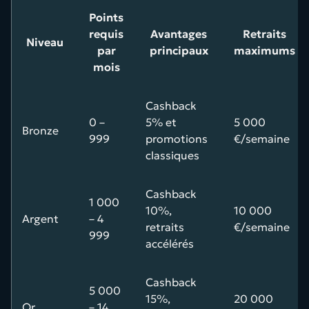
Points
requis
Avantages
Retraits
Niveau
par
principaux
maximums
mois
Cashback
0 –
5% et
5 000
Bronze
999
promotions
€/semaine
classiques
Cashback
1 000
10%,
10 000
Argent
– 4
retraits
€/semaine
999
accélérés
Cashback
5 000
15%,
20 000
Or
– 14