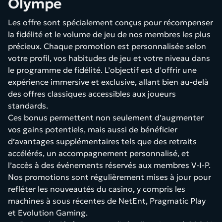
Olympe
Les offre sont spécialement conçus pour récompenser
la fidélité et le volume de jeu de nos membres les plus
précieux. Chaque promotion est personnalisée selon
votre profil, vos habitudes de jeu et votre niveau dans
le programme de fidélité. L’objectif est d’offrir une
expérience immersive et exclusive, allant bien au-delà
des offres classiques accessibles aux joueurs
standards.
Ces bonus permettent non seulement d’augmenter
vos gains potentiels, mais aussi de bénéficier
d’avantages supplémentaires tels que des retraits
accélérés, un accompagnement personnalisé, et
l’accès à des événements réservés aux membres V-I-P.
Nos promotions sont régulièrement mises à jour pour
refléter les nouveautés du casino, y compris les
machines à sous récentes de NetEnt, Pragmatic Play
et Evolution Gaming.