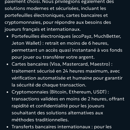
paiement choisi. Nous privilégions également des
solutions modernes et sécurisées, incluant les
portefeuilles électroniques, cartes bancaires et
cryptomonnaies, pour répondre aux besoins des
joueurs français et internationaux.
Portefeuilles électroniques (ecoPayz, MuchBetter,
Jeton Wallet) : retrait en moins de 6 heures,
permettant un accès quasi instantané à vos fonds
pour jouer ou transférer votre argent.
Cartes bancaires (Visa, Mastercard, Maestro) :
traitement sécurisé en 24 heures maximum, avec
vérification automatisée et humaine pour garantir
la sécurité de chaque transaction.
Cryptomonnaies (Bitcoin, Ethereum, USDT) :
transactions validées en moins de 2 heures, offrant
rapidité et confidentialité pour les joueurs
souhaitant des solutions alternatives aux
méthodes traditionnelles.
Transferts bancaires internationaux : pour les