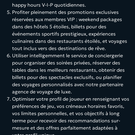
happy hours V-I-P quotidiennes.
Profiter pleinement des promotions exclusives
réservées aux membres VIP : weekend packages
dans des hôtels 5 étoiles, billets pour des
événements sportifs prestigieux, expériences
culinaires dans des restaurants étoilés, et voyages
tout inclus vers des destinations de rêve.
Utiliser intelligemment le service de conciergerie
pour organiser des soirées privées, réserver des
tables dans les meilleurs restaurants, obtenir des
billets pour des spectacles exclusifs, ou planifier
des voyages personnalisés avec notre partenaire
agence de voyage de luxe.
Optimiser votre profil de joueur en renseignant vos
préférences de jeu, vos créneaux horaires favoris,
vos limites personnelles, et vos objectifs à long
terme pour recevoir des recommandations sur-
mesure et des offres parfaitement adaptées à