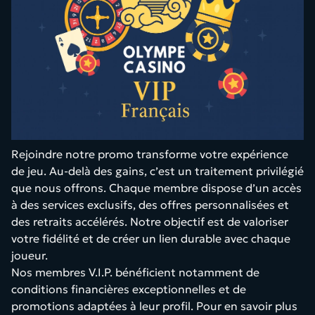
Rejoindre notre promo transforme votre expérience
de jeu. Au-delà des gains, c’est un traitement privilégié
que nous offrons. Chaque membre dispose d’un accès
à des services exclusifs, des offres personnalisées et
des retraits accélérés. Notre objectif est de valoriser
votre fidélité et de créer un lien durable avec chaque
joueur.
Nos membres V.I.P. bénéficient notamment de
conditions financières exceptionnelles et de
promotions adaptées à leur profil. Pour en savoir plus