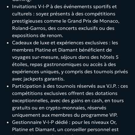
Invitations V-I-P à des événements sportifs et
culturels : soyez présents à des compétitions
prestigieuses comme le Grand Prix de Monaco,
Roland-Garros, des concerts exclusifs ou des
expositions de renom.
Cadeaux de luxe et expériences exclusives : les
membres Platine et Diamant bénéficient de
voyages sur-mesure, séjours dans des hôtels 5
étoiles, repas gastronomiques ou accès à des
expériences uniques, y compris des tournois privés
avec jackpots garantis.
Participation à des tournois réservés aux V.I.P. : ces
compétitions exclusives offrent des dotations
exceptionnelles, avec des gains en cash, en tours
gratuits ou en crypto-monnaies, réservés
uniquement aux membres du programme VIP.
Gestionnaire V-I-P dédié : pour les niveaux Or,
Platine et Diamant, un conseiller personnel est